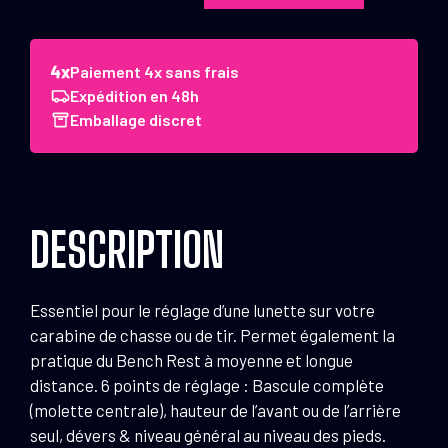
de
Chevalet
de
Paiement 4x sans frais
tir
Expédition en 48h
pour
Emballage discret
armes
longues
DESCRIPTION
Essentiel pour le réglage d’une lunette sur votre
carabine de chasse ou de tir. Permet également la
pratique du Bench Rest à moyenne et longue
distance. 6 points de réglage : Bascule complète
(molette centrale), hauteur de l’avant ou de l’arrière
seul, dévers & niveau général au niveau des pieds.