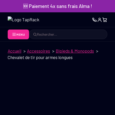
Aller
🆕 Paiement 4x sans frais Alma !
au
contenu
MENU
Rechercher
Accueil
Accessoires
Bipieds & Monopods
Chevalet de tir pour armes longues