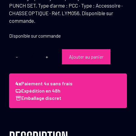
PUNCH SET. Type d’arme : PCC · Type : Accessoire ·
CHASSE OPTIQUE · Réf. LYM056. Disponible sur
commande.
Disponible sur commande
Ajouter au panier
quantité
de
Chasse
goupilles
Paiement 4x sans frais
cylindriques
Expédition en 48h
Lyman
Emballage discret
ROLL
PIN
PUNCH
SET