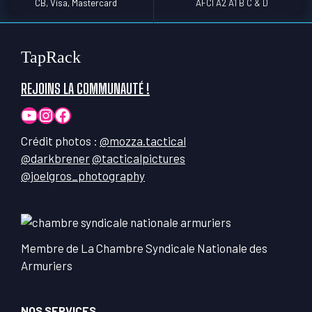
CB, Visa, Mastercard
AFCI A2 A1 B C & D
TapRack
REJOINS LA COMMUNAUTÉ !
YouTube
Instagram
Facebook
Crédit photos :
@mozza.tactical
@darkbrener
@tacticalpictures
@joelgros_photography
Membre de La Chambre Syndicale Nationale des
Armuriers
NOS SERVICES