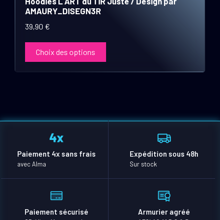
Hoodies L ART du TIR Juste / Design par
plusieurs
AMAURY_DISEGN3R
variations.
39,90
€
Les
options
Choix des options
peuvent
être
choisies
sur
la
page
du
produit
Paiement 4x sans frais
Expédition sous 48h
avec Alma
Sur stock
Paiement sécurisé
Armurier agréé