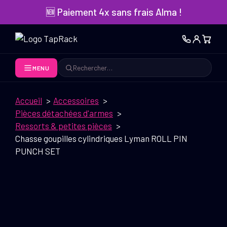
Aller
🆕 Paiement 4x sans frais Alma !
au
contenu
MENU
Rechercher
Accueil
Accessoires
Pièces détachées d'armes
Ressorts & petites pièces
Chasse goupilles cylindriques Lyman ROLL PIN
PUNCH SET