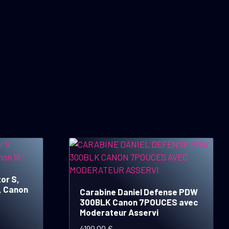
or S,
, Canon
Carabine Daniel Defense PDW
300BLK Canon 7POUCES avec
Moderateur Asservi
4190,00
€