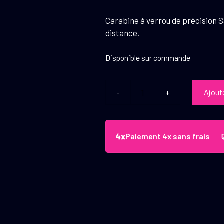
Carabine à verrou de précision S
distance.
Disponible sur commande
Ajout
quantité
de
Carabine
Savage
Paiement 4x sans frais
110
Precision
6.5
Creedmoor