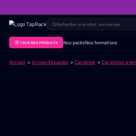
Aller
au
contenu
Rechercher
Rechercher
Nos packs
Nos formations
TOUS NOS PRODUITS
Accueil
Armes d'épaules
Carabine
Carabines à ve