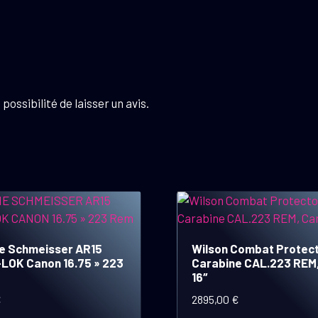
possibilité de laisser un avis.
e Schmeisser AR15
Wilson Combat Protect
LOK Canon 16.75 » 223
Carabine CAL.223 REM
16″
€
2895,00
€