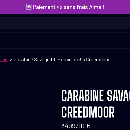
🆕 Paiement 4x sans frais Alma !
rrou
Carabine Savage 110 Precision 6.5 Creedmoor
CARABINE SAVAG
CREEDMOOR
3499,90
€