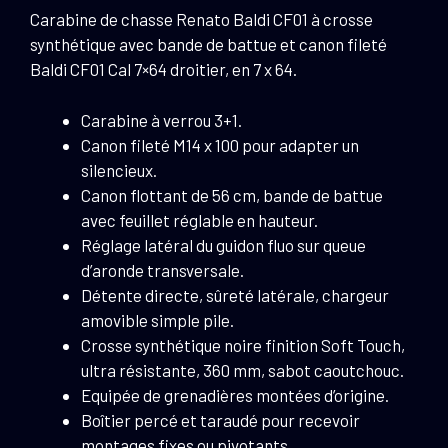
bande
Carabine de chasse Renato Baldi CF01 à crosse
de
synthétique avec bande de battue et canon fileté
battue
Baldi CF01 Cal 7×64 droitier, en 7 x 64.
et
canon
Carabine à verrou 3+1.
fileté
Canon fileté M14 x 100 pour adapter un
-
silencieux.
7
Canon flottant de 56 cm, bande de battue
x
avec feuillet réglable en hauteur.
64
Réglage latéral du guidon fluo sur queue
d’aronde transversale.
Détente directe, sûreté latérale, chargeur
amovible simple pile.
Crosse synthétique noire finition Soft Touch,
ultra résistante, 360 mm, sabot caoutchouc.
Equipée de grenadières montées d’origine.
Boîtier percé et taraudé pour recevoir
montages fixes ou pivotants.