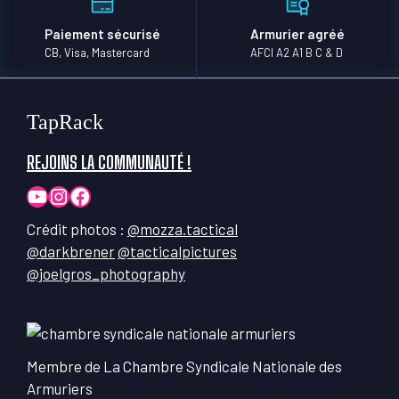
Paiement sécurisé
Armurier agréé
CB, Visa, Mastercard
AFCI A2 A1 B C & D
TapRack
REJOINS LA COMMUNAUTÉ !
YouTube
Instagram
Facebook
Crédit photos :
@mozza.tactical
@darkbrener
@tacticalpictures
@joelgros_photography
Membre de La Chambre Syndicale Nationale des
Armuriers