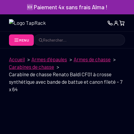
Aller
🆕 Paiement 4x sans frais Alma !
au
contenu
MENU
Rechercher
Accueil
Armes d'épaules
Armes de chasse
Carabines de chasse
Carabine de chasse Renato Baldi CF01 à crosse
synthétique avec bande de battue et canon fileté – 7
x 64