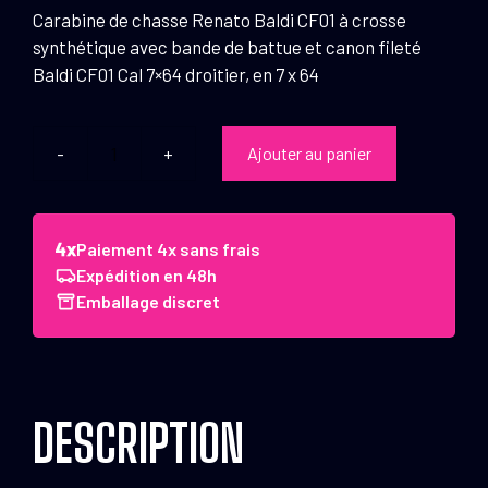
Carabine de chasse Renato Baldi CF01 à crosse
synthétique avec bande de battue et canon fileté
Baldi CF01 Cal 7×64 droitier, en 7 x 64
Ajouter au panier
quantité
de
Carabine
de
Paiement 4x sans frais
chasse
Expédition en 48h
Renato
Emballage discret
Baldi
CF01
à
crosse
DESCRIPTION
synthétique
avec