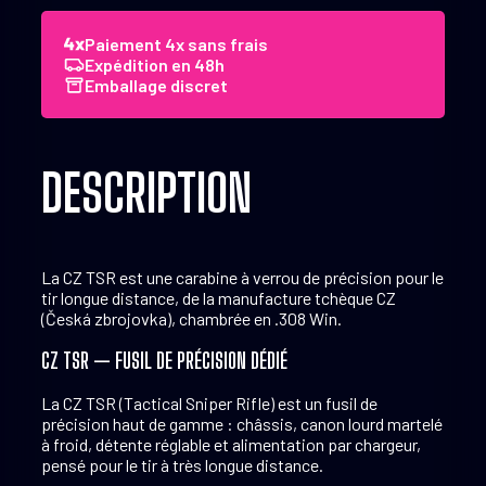
TSR
.308
Paiement 4x sans frais
Win.
Expédition en 48h
10
Emballage discret
coups
DESCRIPTION
La CZ TSR est une carabine à verrou de précision pour le
tir longue distance, de la manufacture tchèque CZ
(Česká zbrojovka), chambrée en .308 Win.
CZ TSR — FUSIL DE PRÉCISION DÉDIÉ
La CZ TSR (Tactical Sniper Rifle) est un fusil de
précision haut de gamme : châssis, canon lourd martelé
à froid, détente réglable et alimentation par chargeur,
pensé pour le tir à très longue distance.