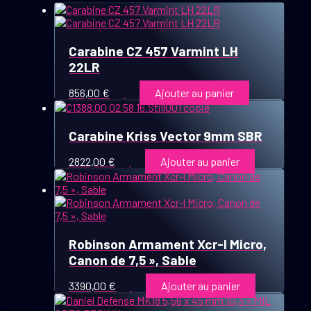
Carabine CZ 457 Varmint LH
22LR
856,00
€
Ajouter au panier
Carabine Kriss Vector 9mm SBR
2822,00
€
Ajouter au panier
Robinson Armament Xcr-l Micro,
Canon de 7,5 », Sable
3390,00
€
Ajouter au panier