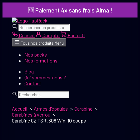
Aller
🆕 Paiement 4x sans frais Alma !
au
contenu
Rechercher
Rechercher
Conseil
Compte
Panier
0
Tous nos produits
Menu
Nos packs
Nos formations
Blog
Qui sommes-nous ?
Contact
Rechercher
Accueil
Armes d'épaules
Carabine
Carabines à verrou
Carabine CZ TSR .308 Win. 10 coups