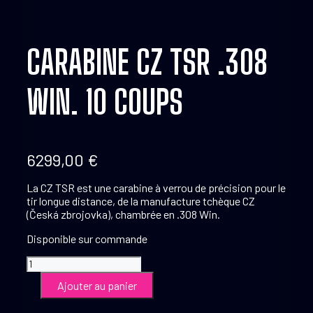
CARABINE CZ TSR .308
WIN. 10 COUPS
6299,00
€
La CZ TSR est une carabine à verrou de précision pour le
tir longue distance, de la manufacture tchèque CZ
(Česká zbrojovka), chambrée en .308 Win.
Disponible sur commande
quantité
de
Ajouter au panier
Carabine
CZ