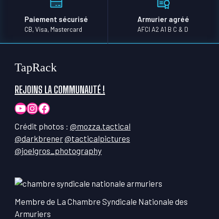
Paiement sécurisé
Armurier agréé
CB, Visa, Mastercard
AFCI A2 A1 B C & D
TapRack
REJOINS LA COMMUNAUTÉ !
YouTube
Instagram
Facebook
Crédit photos :
@mozza.tactical
@darkbrener
@tacticalpictures
@joelgros_photography
Membre de La Chambre Syndicale Nationale des
Armuriers