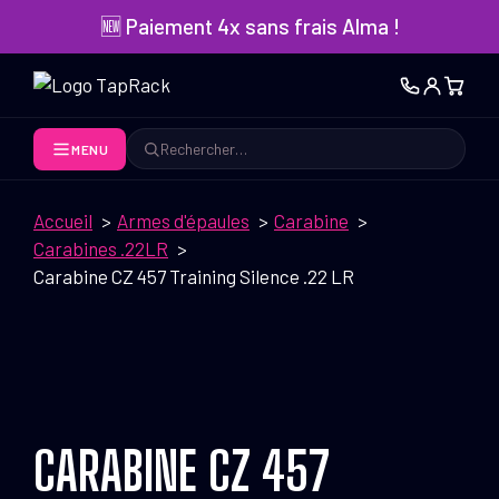
Aller
🆕 Paiement 4x sans frais Alma !
au
contenu
MENU
Rechercher
Accueil
Armes d'épaules
Carabine
Carabines .22LR
Carabine CZ 457 Training Silence .22 LR
CARABINE CZ 457