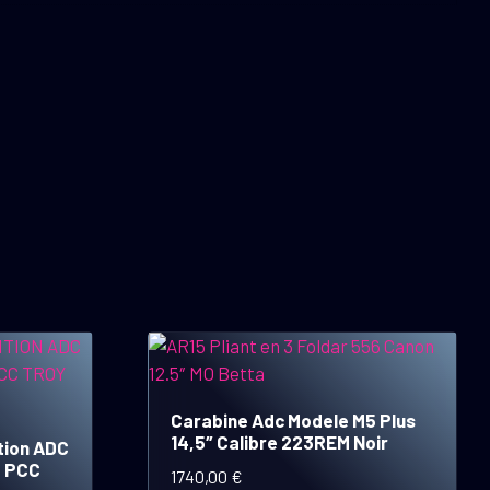
Carabine Adc Modele M5 Plus
14,5″ Calibre 223REM Noir
tion ADC
C PCC
1740,00
€