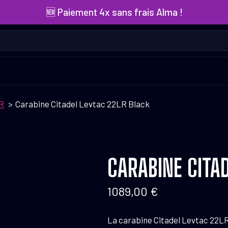
🆕 Paiement 4x sans frais Alma !
R
Carabine Citadel Levtac 22LR Black
CARABINE CITA
1089,00
€
La carabine Citadel Levtac 22LR 