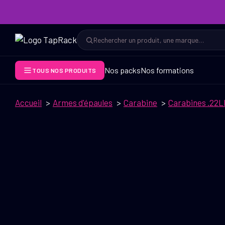
Aller
au
contenu
Rechercher
Rechercher
Nos packs
Nos formations
TOUS NOS PRODUITS
Accueil
Armes d'épaules
Carabine
Carabines .22L