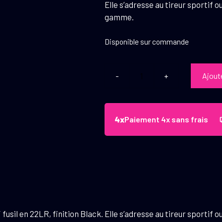
Elle s’adresse au tireur sportif 
gamme.
Disponible sur commande
Ajout
quantité
de
Carabine
Citadel
Paiement 4x sans frais
Levtac
22LR
Black
usil en 22LR, finition Black. Elle s’adresse au tireur sportif 