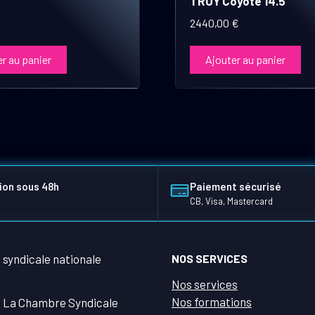
TROY Coyote 14.5″
2440,00
€
r au panier
Ajouter au panier
ion sous 48h
Paiement sécurisé
CB, Visa, Mastercard
NOS SERVICES
Nos services
Nos formations
 La Chambre Syndicale