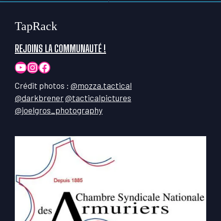
TapRack
REJOINS LA COMMUNAUTÉ !
YouTube
Instagram
Facebook
Crédit photos :
@mozza.tactical
@darkbrener
@tacticalpictures
@joelgros_photography