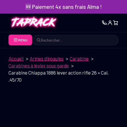
Aller
🆕 Paiement 4x sans frais Alma !
au
contenu
MENU
Rechercher
Accueil
Armes d'épaules
Carabine
Carabines à levier sous garde
Carabine Chiappa 1886 lever action rifle 26 » Cal.
.45/70