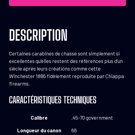
action
rifle
26''
Cal.
DESCRIPTION
.45/70
Certaines carabines de chasse sont simplement si
excellentes qu’elles restent des références plus d’un
siècle après leurs créations comme cette
Winchester 1886 fidèlement reproduite par Chiappa
firearms.
CARACTÉRISTIQUES TECHNIQUES
Calibre
.45-70 government
Longueur du canon
66