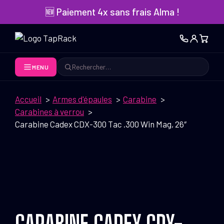
Aller
🆕 Paiement 4x sans frais Alma !
au
contenu
MENU
Rechercher
Accueil
Armes d'épaules
Carabine
Carabines à verrou
Carabine Cadex CDX-300 Tac .300 Win Mag, 26″
CARABINE CADEX CDX-