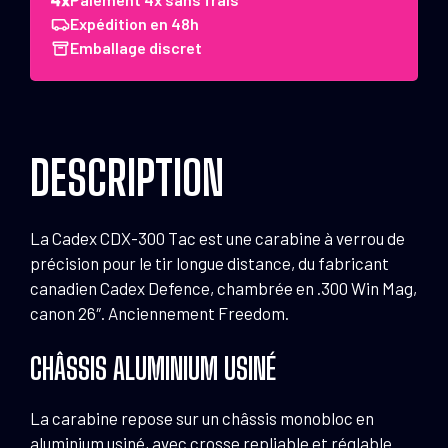
CDX-
Expédition en 48h
300
Emballage discret
Tac
.300
Win
Mag,
DESCRIPTION
26"
La Cadex CDX-300 Tac est une carabine à verrou de
précision pour le tir longue distance, du fabricant
canadien Cadex Defence, chambrée en .300 Win Mag,
canon 26″. Anciennement Freedom.
CHÂSSIS ALUMINIUM USINÉ
La carabine repose sur un châssis monobloc en
aluminium usiné, avec crosse repliable et réglable