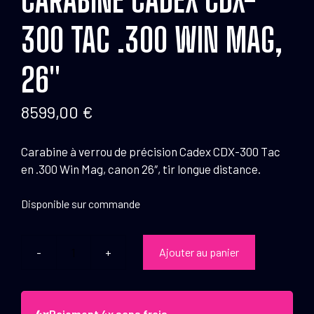
300 TAC .300 WIN MAG,
26″
8599,00
€
Carabine à verrou de précision Cadex CDX-300 Tac
en .300 Win Mag, canon 26″, tir longue distance.
Disponible sur commande
Ajouter au panier
quantité
de
Carabine
Cadex
Paiement 4x sans frais