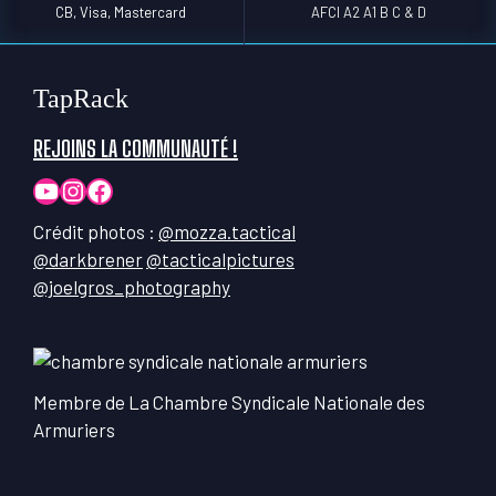
CB, Visa, Mastercard
AFCI A2 A1 B C & D
TapRack
REJOINS LA COMMUNAUTÉ !
YouTube
Instagram
Facebook
Crédit photos :
@mozza.tactical
@darkbrener
@tacticalpictures
@joelgros_photography
Membre de La Chambre Syndicale Nationale des
Armuriers