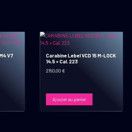
DM4 V7
Carabine Lebel VCD 15 M-LOCK
14.5 » Cal. 223
2150,00
€
Ajouter au panier