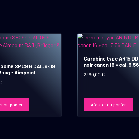
Carabine type AR15 D
noir canon 16 » cal. 5.56
abine SPC9 G CAL.9×19
 Rouge Aimpoint
2890,00
€
€
r au panier
Ajouter au panier