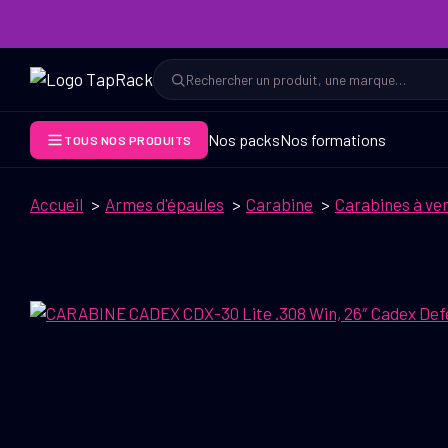
Aller
au
contenu
Rechercher
Rechercher
Nos packs
Nos formations
TOUS NOS PRODUITS
Accueil
Armes d'épaules
Carabine
Carabines à ve