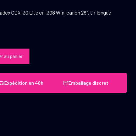
adex CDX-30 Lite en .308 Win, canon 26″, tir longue
er au panier
Expédition en 48h
Emballage discret