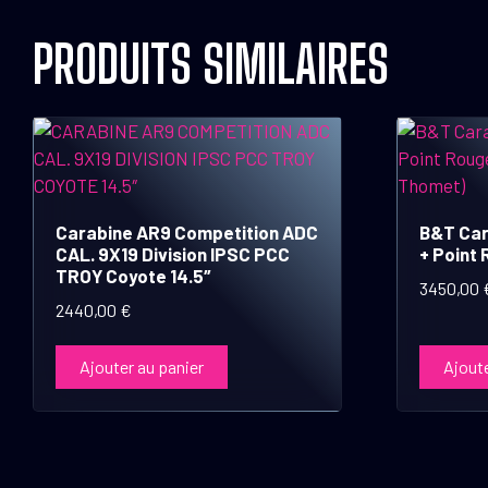
PRODUITS SIMILAIRES
Carabine AR9 Competition ADC
B&T Car
CAL. 9X19 Division IPSC PCC
+ Point
TROY Coyote 14.5″
3450,00
2440,00
€
Ajouter au panier
Ajoute