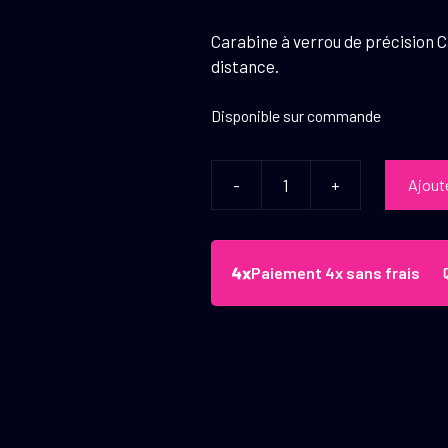
Carabine à verrou de précision C
distance.
Disponible sur commande
-
+
Ajout
quantité
de
Carabine
Cadex
Paiement 4x sans frais
CDX-
30
Lite
.308
Win,
26"