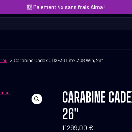
🆕 Paiement 4x sans frais Alma !
rrou
Carabine Cadex CDX-30 Lite .308 Win, 26″
CARABINE CADE
26″
11299,00
€