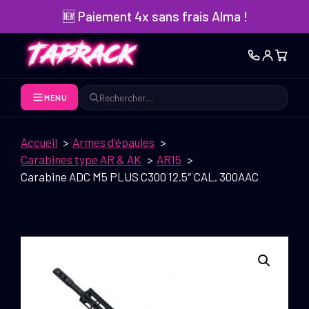
Aller
🆕 Paiement 4x sans frais Alma !
au
contenu
MENU
Rechercher
Accueil
Armes d'épaules
Carabines type AR & AK
AR15
Carabine ADC M5 PLUS C300 12.5″ CAL. 300AAC