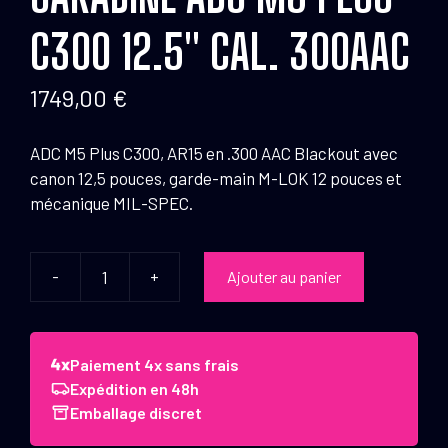
C300 12.5″ CAL. 300AAC
1749,00
€
ADC M5 Plus C300, AR15 en .300 AAC Blackout avec
canon 12,5 pouces, garde-main M-LOK 12 pouces et
mécanique MIL-SPEC.
-
+
Ajouter au panier
quantité
de
Carabine
ADC
Paiement 4x sans frais
M5
Expédition en 48h
PLUS
Emballage discret
C300