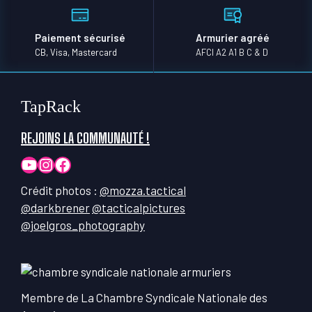
Paiement sécurisé
Armurier agréé
CB, Visa, Mastercard
AFCI A2 A1 B C & D
TapRack
REJOINS LA COMMUNAUTÉ !
YouTube
Instagram
Facebook
Crédit photos :
@mozza.tactical
@darkbrener
@tacticalpictures
@joelgros_photography
Membre de La Chambre Syndicale Nationale des