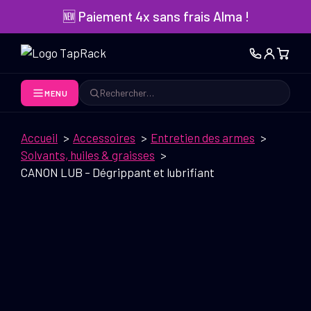
Aller
🆕 Paiement 4x sans frais Alma !
au
contenu
MENU
Rechercher
Accueil
Accessoires
Entretien des armes
Solvants, huiles & graisses
CANON LUB – Dégrippant et lubrifiant