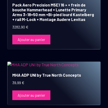
Pack Aero Precision M5E1 16 » + frein de
bouche Hammerhead + Lunette Primary
Arms 3-18×50 mm +Bi-pied lourd Kastelberg
+ rail M-Lock + Montage Audere Levitas
3282,90
€
Ajouter au panier
MHA ADP UNI by True North Concepts
39,99
€
Ajouter au panier