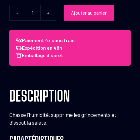
-
+
Ajouter au panier
quantité
de
CANON
LUB
Paiement 4x sans frais
-
Expédition en 48h
Dégrippant
Emballage discret
et
lubrifiant
DESCRIPTION
Chasse l’humidité, supprime les grincements et
dissout la saleté.
CARACTÉRISTIQUES