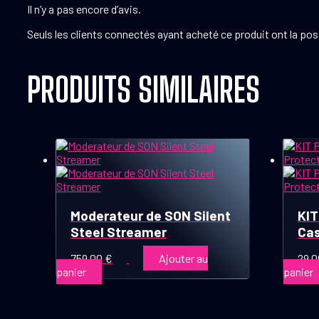
Il n’y a pas encore d’avis.
Seuls les clients connectés ayant acheté ce produit ont la possi
PRODUITS SIMILAIRES
Moderateur de SON Silent
KIT
Steel Streamer
Cas
759,00
€
Ajouter au
29,
panier
panier