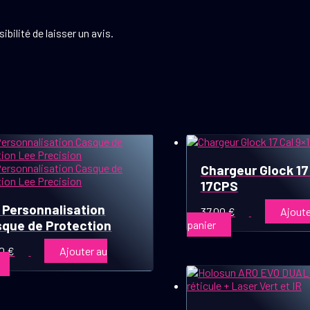
bilité de laisser un avis.
Chargeur Glock 17
17CPS
 Personnalisation
37,00
€
Ajoute
que de Protection
panier
00
€
Ajouter au