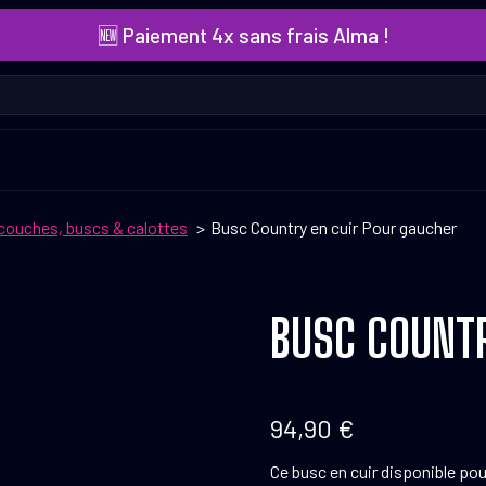
🆕 Paiement 4x sans frais Alma !
couches, buscs & calottes
Busc Country en cuir Pour gaucher
BUSC COUNTR
94,90
€
Ce busc en cuir disponible pou