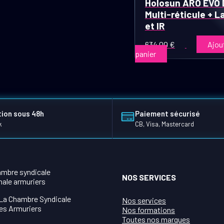
Holosun ARO EVO 
Multi-réticule + L
et IR
634,00
€
Ajou
panier
ion sous 48h
Paiement sécurisé
k
CB, Visa, Mastercard
NOS SERVICES
La Chambre Syndicale
Nos services
es Armuriers
Nos formations
Toutes nos marques