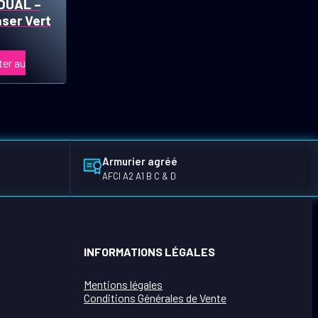
DUAL –
aser Vert
ter au
Armurier agréé
AFCI A2 A1 B C & D
INFORMATIONS LÉGALES
Mentions légales
Conditions Générales de Vente