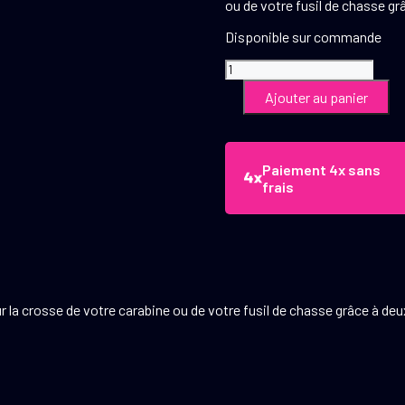
ou de votre fusil de chasse g
Disponible sur commande
quantité
de
Ajouter au panier
Busc
Country
en
cuir
Paiement 4x sans
Pour
frais
gaucher
ur la crosse de votre carabine ou de votre fusil de chasse grâce à d