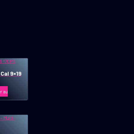
 Cal 9×19
r au