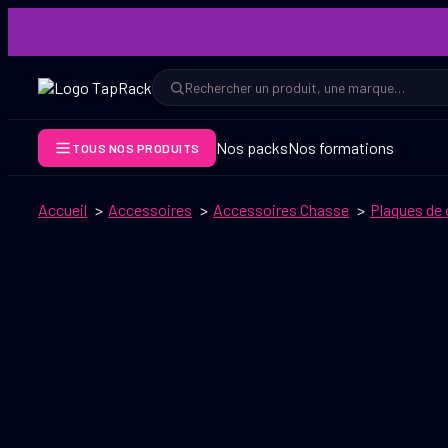
Aller
au
contenu
Rechercher
Rechercher
Nos packs
Nos formations
TOUS NOS PRODUITS
Accueil
Accessoires
Accessoires Chasse
Plaques de 