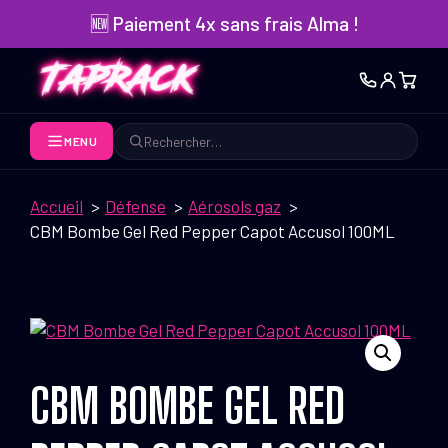
Aller
🆕 Paiement 4x sans frais Alma !
au
contenu
MENU
Rechercher
Accueil
Défense
Aérosols gaz
CBM Bombe Gel Red Pepper Capot Accusol 100ML
CBM BOMBE GEL RED