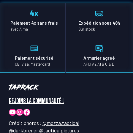
Paiement 4x sans frais
Expédition sous 48h
avec Alma
Sur stock
Paiement sécurisé
Armurier agréé
CB, Visa, Mastercard
AFCI A2 A1 B C & D
TapRack
REJOINS LA COMMUNAUTÉ !
YouTube
Instagram
Facebook
Crédit photos :
@mozza.tactical
@darkbrener
@tacticalpictures