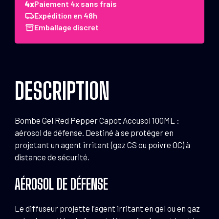
Bombe
Paiement 4x sans frais
Gel
Expédition en 48h
Red
Emballage discret
Pepper
Capot
Accusol
100ML
DESCRIPTION
Bombe Gel Red Pepper Capot Accusol 100ML :
aérosol de défense. Destiné à se protéger en
projetant un agent irritant (gaz CS ou poivre OC) à
distance de sécurité.
AÉROSOL DE DÉFENSE
Le diffuseur projette l’agent irritant en gel ou en gaz