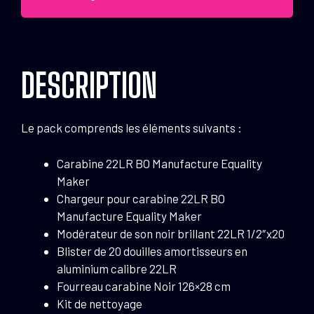
de
loisir
22LR
Pack
DESCRIPTION
carabine
22LR
BO
Le pack comprends les éléments suivants :
Carabine 22LR BO Manufacture Equality
Maker
Chargeur pour carabine 22LR BO
Manufacture Equality Maker
Modérateur de son noir brillant 22LR 1/2″x20
Blister de 20 douilles amortisseurs en
aluminium calibre 22LR
Fourreau carabine Noir 126×28 cm
Kit de nettoyage