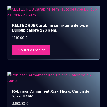
KELTEC RDB Carabine semi-auto de type
Bullpup calibre 223 Rem.
1990,00
€
Ajouter au panier
Robinson Armament Xcr-l Micro, Canon de
7,5 », Sable
3390,00
€