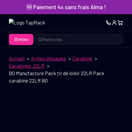
Aller
🆕 Paiement 4x sans frais Alma !
au
contenu
MENU
Rechercher
Accueil
Armes d'épaules
Carabine
Carabines .22LR
BO Manufacture Pack tir de loisir 22LR Pack
carabine 22LR BO