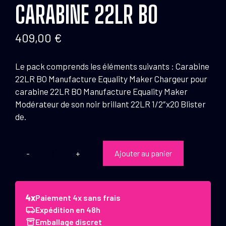
CARABINE 22LR BO
409,00
€
Le pack comprends les éléments suivants : Carabine
22LR BO Manufacture Equality Maker Chargeur pour
carabine 22LR BO Manufacture Equality Maker
Modérateur de son noir brillant 22LR 1/2″x20 Blister
de.
Ajouter au panier
quantité
de
BO
Manufacture
Paiement 4x sans frais
Pack
Expédition en 48h
tir
Emballage discret