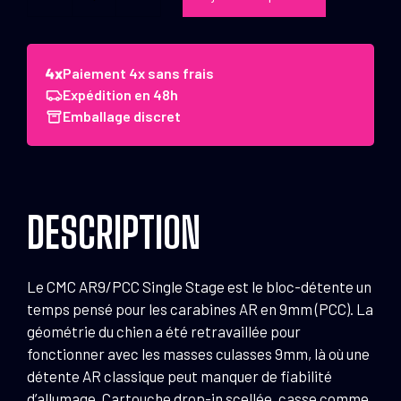
quantité
de
Bloc
détente
Paiement 4x sans frais
CMC
Expédition en 48h
Triggers
Emballage discret
AR9/PCC
Single
Stage
Droite
DESCRIPTION
1,59
kg
(3,5
Le CMC AR9/PCC Single Stage est le bloc-détente un
lbs)
temps pensé pour les carabines AR en 9mm (PCC). La
géométrie du chien a été retravaillée pour
fonctionner avec les masses culasses 9mm, là où une
détente AR classique peut manquer de fiabilité
d’allumage. Cartouche drop-in scellée, casse comme