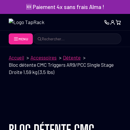
Aller
🆕 Paiement 4x sans frais Alma !
au
contenu
MENU
Rechercher
Accueil
Accessoires
Détente
Bloc détente CMC Triggers AR9/PCC Single Stage
Droite 1,59 kg (3,5 lbs)
BLOC DÉTENTE CMC