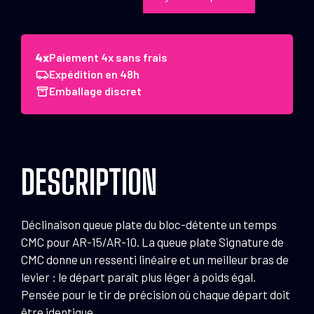
quantité
de
Bloc
détente
Paiement 4x sans frais
CMC
Expédition en 48h
Triggers
Emballage discret
AR-
15/10
Single
Stage
DESCRIPTION
Droite
1,13
kg
Déclinaison queue plate du bloc-détente un temps
-
CMC pour AR-15/AR-10. La queue plate Signature de
Flat
CMC donne un ressenti linéaire et un meilleur bras de
levier : le départ paraît plus léger à poids égal.
Pensée pour le tir de précision où chaque départ doit
être identique.