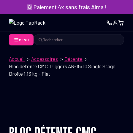
Aller
🆕 Paiement 4x sans frais Alma !
au
contenu
MENU
Rechercher
Accueil
Accessoires
Détente
Bloc détente CMC Triggers AR-15/10 Single Stage
Droite 1,13 kg – Flat
BLOC DÉTENTE CMC