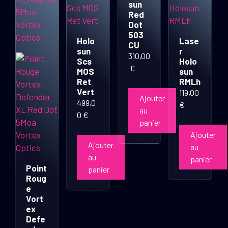
sun
Red
Dot
503
Holo
Lase
CU
sun
r
310,00
Scs
Holo
€
MOS
sun
Ret
RMLh
Vert
119,00
Ajouter
499,0
€
au
0
€
panier
Ajouter
Ajouter
au
au
panier
Point
panier
Roug
e
Vort
ex
Defe