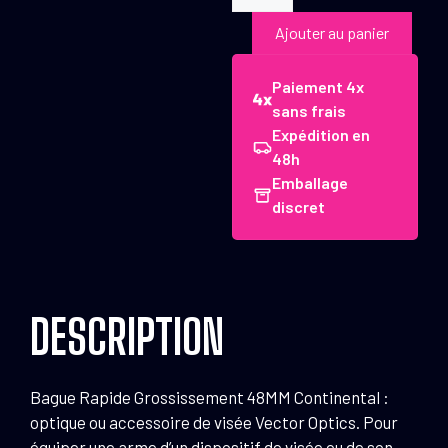
de
Vector
Ajouter au panier
Optics
Bague
Paiement 4x
Rapide
sans frais
Grossissement
Expédition en
48
48h
mm
Emballage
Continental
discret
DESCRIPTION
Bague Rapide Grossissement 48MM Continental :
optique ou accessoire de visée Vector Optics. Pour
équiper une arme d’un dispositif de visée ou de son