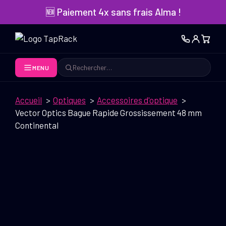
Aller
🆕 Paiement 4x sans frais Alma !
au
contenu
MENU
Rechercher
Accueil
Optiques
Accessoires d'optique
Vector Optics Bague Rapide Grossissement 48 mm
Continental