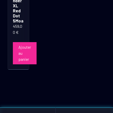
nder
XL
Red
Dot
5Moa
459,0
0
€
Ajouter
au
panier