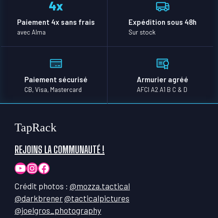
Paiement 4x sans frais
Expédition sous 48h
avec Alma
Sur stock
Paiement sécurisé
Armurier agréé
CB, Visa, Mastercard
AFCI A2 A1 B C & D
TapRack
REJOINS LA COMMUNAUTÉ !
YouTube
Instagram
Facebook
Crédit photos :
@mozza.tactical
@darkbrener
@tacticalpictures
@joelgros_photography