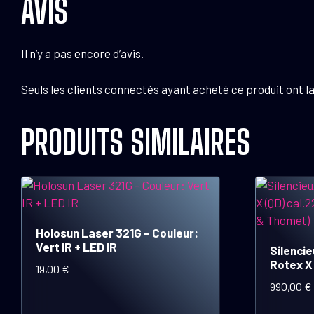
AVIS
Il n’y a pas encore d’avis.
Seuls les clients connectés ayant acheté ce produit ont la 
PRODUITS SIMILAIRES
Holosun Laser 321G – Couleur:
Vert IR + LED IR
Silenci
Rotex X
19,00
€
990,00
€