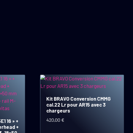
Kit BRAVO Conversion CMMG
cal.22 Lr pour AR15 avec 3
chargeurs
420,00
€
E1 16 » +
erhead +
3-18×50