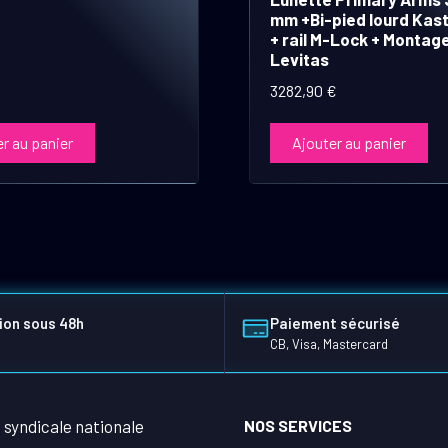
mm +Bi-pied lourd Kas
+ rail M-Lock + Montag
Levitas
3282,90
€
r au panier
Ajouter au panier
ion sous 48h
Paiement sécurisé
CB, Visa, Mastercard
NOS SERVICES