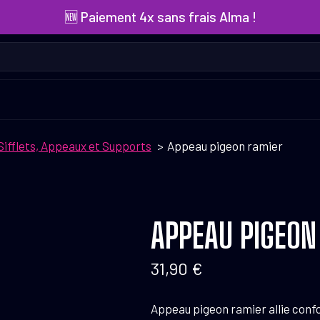
🆕 Paiement 4x sans frais Alma !
Sifflets, Appeaux et Supports
Appeau pigeon ramier
APPEAU PIGEON
31,90
€
Appeau pigeon ramier allie confo