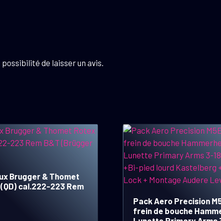
possibilité de laisser un avis.
eux Brugger & Thomet
 (QD) cal.222-223 Rem
Pack Aero Precision M5
frein de bouche Hamm
Lunette Primary Arms 