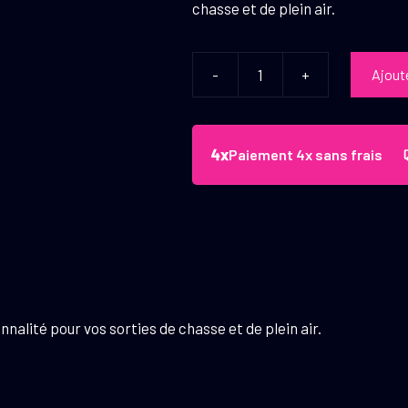
chasse et de plein air.
-
+
Ajout
quantité
de
Appeau
pigeon
Paiement 4x sans frais
ramier
nalité pour vos sorties de chasse et de plein air.