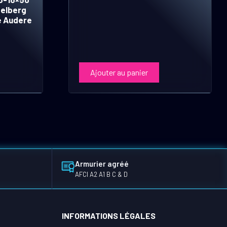
telberg
e Audere
Ajouter au panier
Armurier agréé
AFCI A2 A1 B C & D
INFORMATIONS LÉGALES