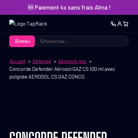
Aller
🆕 Paiement 4x sans frais Alma !
au
contenu
MENU
Rechercher
Accueil
Défense
Aérosols gaz
Concorde Defender Aérosol GAZ CS 100 ml avec
poignée AEROSOL CS GAZ CONCO
CONCORDE DEFENDER