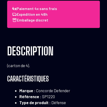
Concorde
Defender
Paiement 4x sans frais
Aérosol
Expédition en 48h
GAZ
Emballage discret
CS
100
ml
avec
DESCRIPTION
poignée
AEROSOL
CS
(carton de 4).
GAZ
CONCO
CARACTÉRISTIQUES
Marque
: Concorde Defender
Référence
: SP1220
Type de produit
: Défense