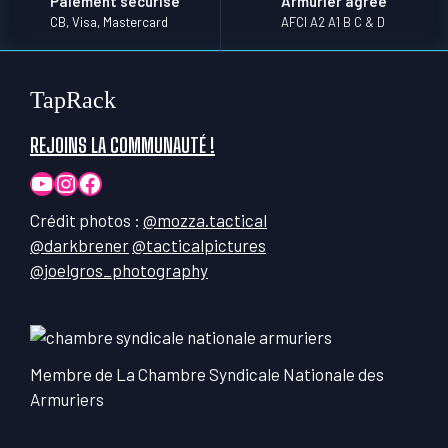
Paiement sécurisé
Armurier agréé
CB, Visa, Mastercard
AFCI A2 A1 B C & D
TapRack
REJOINS LA COMMUNAUTÉ !
YouTube
Instagram
Facebook
Crédit photos :
@mozza.tactical
@darkbrener
@tacticalpictures
@joelgros_photography
Membre de La Chambre Syndicale Nationale des
Armuriers