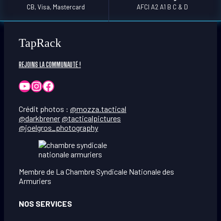
CB, Visa, Mastercard
AFCI A2 A1 B C & D
TapRack
REJOINS LA COMMUNAUTÉ !
YouTube
Instagram
Facebook
Crédit photos :
@mozza.tactical
@darkbrener
@tacticalpictures
@joelgros_photography
Membre de La Chambre Syndicale Nationale des
Armuriers
NOS SERVICES