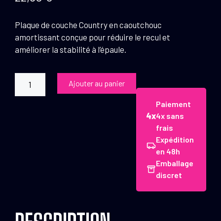
Plaque de couche Country en caoutchouc
amortissant conçue pour réduire le recul et
améliorer la stabilité à l’épaule.
quantité
Ajouter au panier
de
Plaques
Paiement
de
4x sans
couche
frais
Expédition
amortisseur
en 48h
en
Emballage
caoutchouc
discret
9
à
28
mm