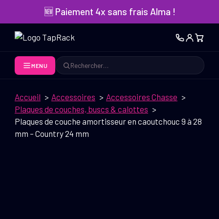
Aller
🆕 Paiement 4x sans frais Alma !
au
contenu
MENU
Rechercher
Accueil
Accessoires
Accessoires Chasse
Plaques de couches, buscs & calottes
Plaques de couche amortisseur en caoutchouc 9 à 28
mm – Country 24 mm