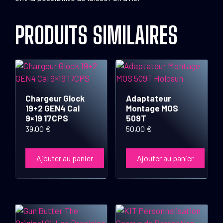
PRODUITS SIMILAIRES
Chargeur Glock
Adaptateur
19+2 GEN4 Cal
Montage MOS
9×19 17CPS
509T
39,00
€
50,00
€
Ajouter au panier
Ajouter au panier