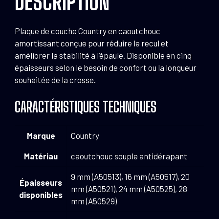
DESCRIPTION
-
Country
24
Plaque de couche Country en caoutchouc
mm
amortissant conçue pour réduire le recul et
améliorer la stabilité à l’épaule. Disponible en cinq
épaisseurs selon le besoin de confort ou la longueur
souhaitée de la crosse.
CARACTÉRISTIQUES TECHNIQUES
Marque
Country
Matériau
caoutchouc souple antidérapant
9 mm (A50513), 16 mm (A50517), 20
Épaisseurs
mm (A50521), 24 mm (A50525), 28
disponibles
mm (A50529)