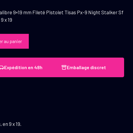
alibre 9×19 mm Fileté Pistolet Tisas Px-9 Night Stalker Sf
9 x 19
er au panier
Expédition en 48h
Emballage discret
en 9 x 19.