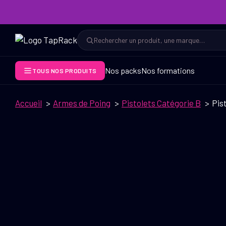
Aller
au
contenu
Rechercher
Rechercher
Nos packs
Nos formations
TOUS NOS PRODUITS
Accueil
Armes de Poing
Pistolets Catégorie B
Pis