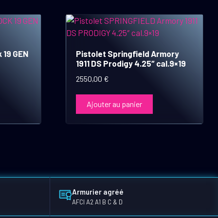
k 19 GEN
Pistolet Springfield Armory
1911 DS Prodigy 4.25″ cal.9×19
2550,00
€
Ajouter au panier
Armurier agréé
AFCI A2 A1 B C & D