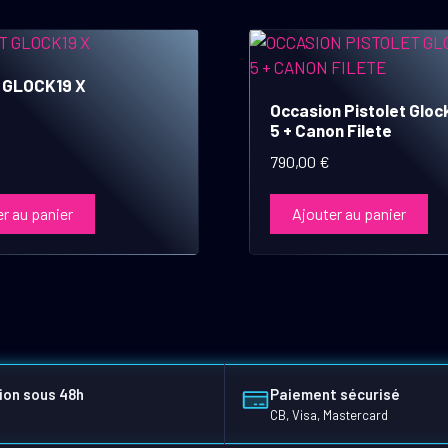
t GLOCK19 X
Occasion Pistolet Gloc
5 + Canon Filete
790,00
€
r au panier
Ajouter au panier
ion sous 48h
Paiement sécurisé
CB, Visa, Mastercard