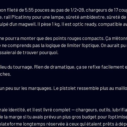
fileté de 5,55 pouces au pas de 1/2×28, chargeurs de 17 coups
, rail Picatinny pour une lampe, sûreté ambidextre, sûreté de
uipé d’un magwell. Il pèse 1 kg. Il est optic ready, compatible
ne pourra monter que des points rouges compacts. Ça m’étonne
e comprends pas la logique de limiter l’optique. On aurait pu s
j’essaierai de trouver pourquoi.
ilieu du tournage. Rien de dramatique, ça se refixe facilement 
aches.
er un peu sur les marquages. Le pistolet ressemble plus au maill
aie identité, et il est livré complet — chargeurs, outils, lubrifi
de la marge si tu avais prévu un plus gros budget pour l’optimi
’une plateforme longtemps réservée à ceux qui étaient prêts à d