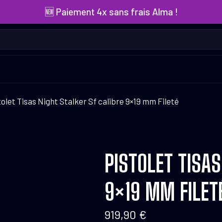
🆕 Paiement 4x sans frais Alma !
tolet Tisas Night Stalker Sf calibre 9×19 mm Fileté
PISTOLET TISAS
9×19 MM FILET
919,90
€