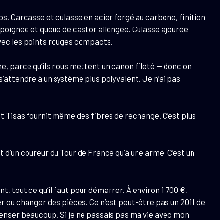
. Carcasse et culasse en acier forgé au carbone, finition
 poignée et queue de castor allongée. Culasse ajourée
 avec les points rouges compacts.
, parce qu’ils nous mettent un canon fileté — donc on
’attendre à un système plus polyvalent. Je n’ai pas
et Tisas fournit même des fibres de rechange. C’est plus
ot d’un coureur du Tour de France qu’à une arme. C’est un
ant, tout ce qu’il faut pour démarrer. À environ 1 700 €,
ser ou changer des pièces. Ce n’est peut-être pas un 2011 de
épenser beaucoup. Si je ne passais pas ma vie avec mon