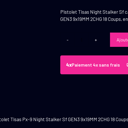
Pistolet Tisas Night Stalker Sf c
GEN3 9x19MM 2CHG 18 Coups, en 
Ajout
quantité
de
Pistolet
Tisas
Paiement 4x sans frais
Night
Stalker
Sf
calibre
9x19
mm
Fileté
stolet Tisas Px-9 Night Stalker Sf GEN3 9x19MM 2CHG 18 Coups, 