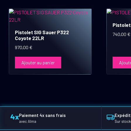
Pistole
Pistolet SIG Sauer P322
740,00
€
Coyote 22LR
970,00
€
Ajouter au panier
Ajoute
Paiement 4x sans frais
Expédit
avec Alma
Sur stock