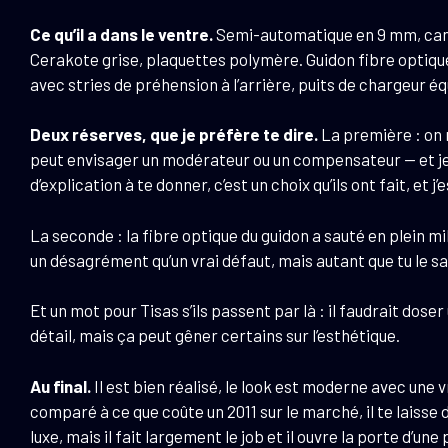
Ce qu’il a dans le ventre.
Semi-automatique en 9 mm, canon 
Cerakote grise, plaquettes polymère. Guidon fibre optique
avec stries de préhension à l’arrière, puits de chargeur éq
Deux réserves, que je préfère te dire.
La première : on 
peut envisager un modérateur ou un compensateur — et je n
d’explication à te donner, c’est un choix qu’ils ont fait, et 
La seconde : la fibre optique du guidon a sauté en plein m
un désagrément qu’un vrai défaut, mais autant que tu le s
Et un mot pour Tisas s’ils passent par là : il faudrait dos
détail, mais ça peut gêner certains sur l’esthétique.
Au final.
Il est bien réalisé, le look est moderne avec une vr
comparé à ce que coûte un 2011 sur le marché, il te laisse 
luxe, mais il fait largement le job et il ouvre la porte d