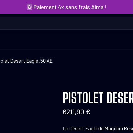
🆕 Paiement 4x sans frais Alma !
tolet Desert Eagle .50 AE
PISTOLET DESER
6211,90
€
Le Desert Eagle de Magnum Resea