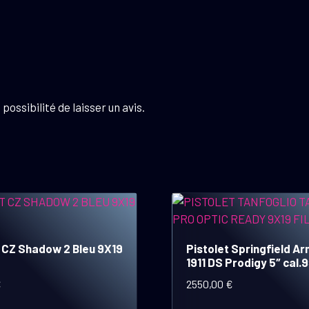
possibilité de laisser un avis.
t CZ Shadow 2 Bleu 9X19
Pistolet Springfield A
1911 DS Prodigy 5″ cal.
€
2550,00
€