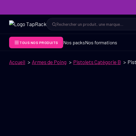
Aller
au
contenu
Rechercher
Rechercher
Nos packs
Nos formations
TOUS NOS PRODUITS
Accueil
Armes de Poing
Pistolets Catégorie B
Pis