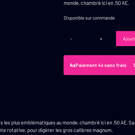
monde, chambré ici en .50 AE.
Disponible sur commande
Ajout
quantité
de
Pistolet
Desert
Paiement 4x sans frais
Eagle
.50
AE
ts les plus emblématiques au monde, chambré ici en .50 AE. S
te rotative, pour digérer les gros calibres magnum.