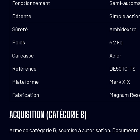
Fonctionnement
Semi-automat
Détente
Simple action 
Sûreté
Ambidextre
Poids
≈ 2 kg
Carcasse
Acier
Référence
DE50TG-TS
Plateforme
Mark XIX
Fabrication
Magnum Resea
ACQUISITION (CATÉGORIE B)
Arme de catégorie B, soumise à autorisation. Documents néc