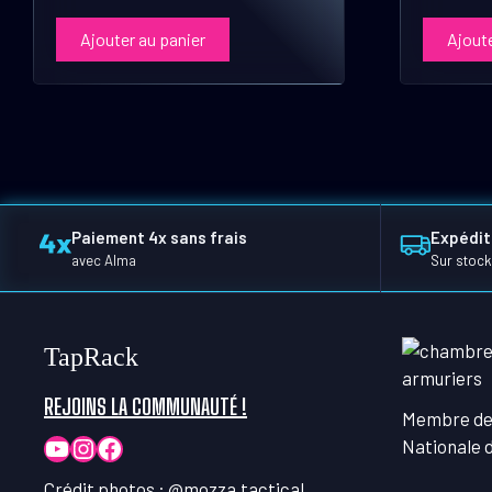
Ajouter au panier
Ajoute
Paiement 4x sans frais
Expédit
avec Alma
Sur stock
TapRack
REJOINS LA COMMUNAUTÉ !
Membre de
YouTube
Instagram
Facebook
Nationale 
Crédit photos :
@mozza.tactical