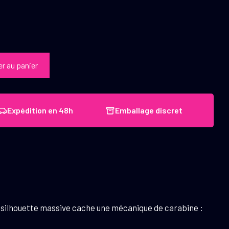
er au panier
Expédition en 48h
Emballage discret
a silhouette massive cache une mécanique de carabine :