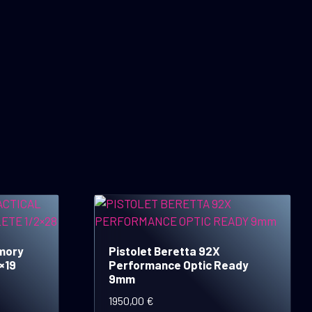
rmory
Pistolet Beretta 92X
9×19
Performance Optic Ready
9mm
1950,00
€