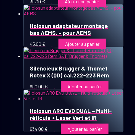
39,00
€
Ajouter au panier
Holosun adaptateur montage
bas AEMS. – pour AEMS
45,00
€
Ajouter au panier
Silencieux Brugger & Thomet
Rotex X (QD) cal.222-223 Rem
990,00
€
Ajouter au panier
Holosun ARO EVO DUAL – Multi-
réticule + Laser Vert et IR
634,00
€
Ajouter au panier