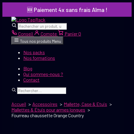
Aller
🆕 Paiement 4x sans frais Alma !
au
contenu
Rechercher
Rechercher
Conseil
Compte
Panier
0
Tous nos produits
Menu
Nos packs
Nos formations
Blog
Qui sommes-nous ?
Contact
Rechercher
Accueil
Accessoires
Mallette, Case & Etuis
Mallettes & Étuis pour armes longues
Fourreau chaussette Orange Country