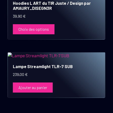
Hoodies L ART du TIR Juste / Design par
plusieurs
AMAURY_DISEGN3R
variations.
39,90
€
Les
options
Choix des options
peuvent
être
choisies
sur
la
page
Lampe Streamlight TLR-7 SUB
du
produit
239,00
€
Ajouter au panier