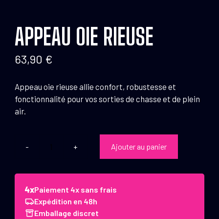
APPEAU OIE RIEUSE
63,90
€
Appeau oie rieuse allie confort, robustesse et
fonctionnalité pour vos sorties de chasse et de plein
air.
Ajouter au panier
quantité
de
Appeau
oie
Paiement 4x sans frais
rieuse
Expédition en 48h
Emballage discret