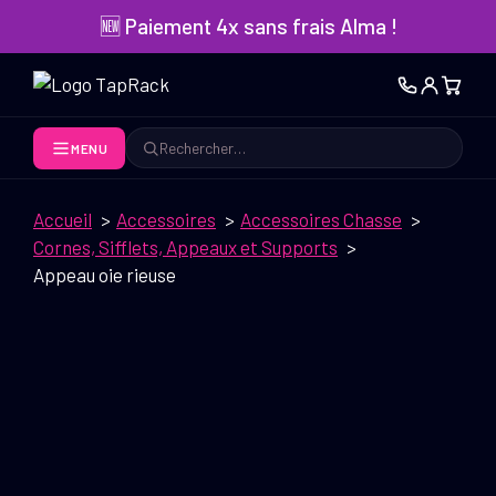
Aller
🆕 Paiement 4x sans frais Alma !
au
contenu
MENU
Rechercher
Accueil
Accessoires
Accessoires Chasse
Cornes, Sifflets, Appeaux et Supports
Appeau oie rieuse