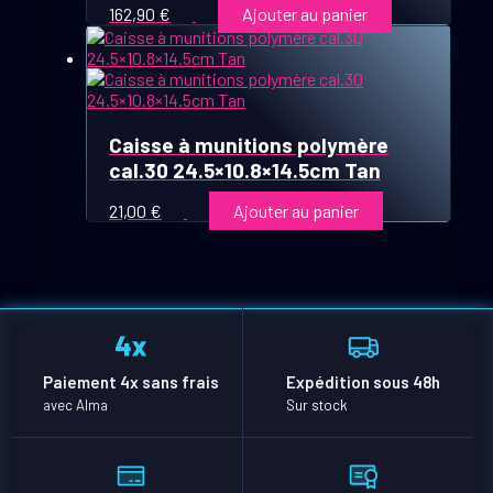
162,90
€
Ajouter au panier
Caisse à munitions polymère
cal.30 24.5×10.8×14.5cm Tan
21,00
€
Ajouter au panier
Paiement 4x sans frais
Expédition sous 48h
avec Alma
Sur stock