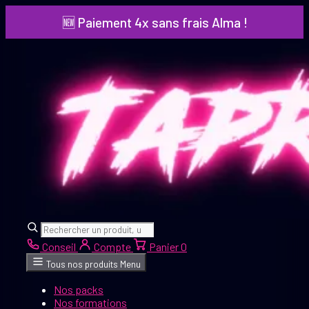
Aller
🆕 Paiement 4x sans frais Alma !
au
contenu
Rechercher
Rechercher
Conseil
Compte
Panier
0
Tous nos produits
Menu
Nos packs
Nos formations