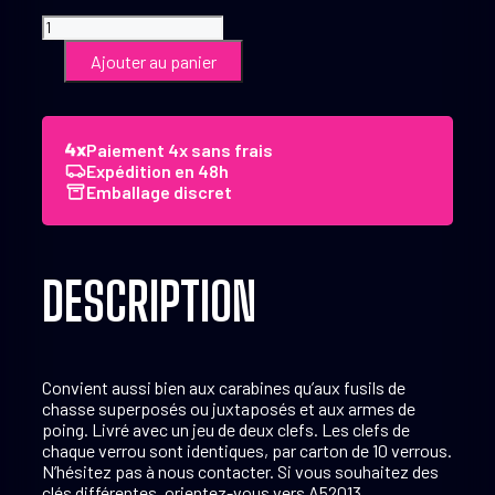
quantité
de
Ajouter au panier
Verrou
de
pontet
mural
Paiement 4x sans frais
-
Expédition en 48h
Franzen
Emballage discret
Par
10
(clefs
identiques)
DESCRIPTION
Convient aussi bien aux carabines qu’aux fusils de
chasse superposés ou juxtaposés et aux armes de
poing. Livré avec un jeu de deux clefs. Les clefs de
chaque verrou sont identiques, par carton de 10 verrous.
N’hésitez pas à nous contacter. Si vous souhaitez des
clés différentes, orientez-vous vers A52013.