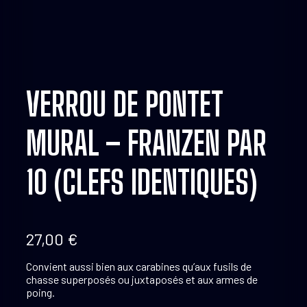
VERROU DE PONTET
MURAL – FRANZEN PAR
10 (CLEFS IDENTIQUES)
27,00
€
Convient aussi bien aux carabines qu’aux fusils de
chasse superposés ou juxtaposés et aux armes de
poing.