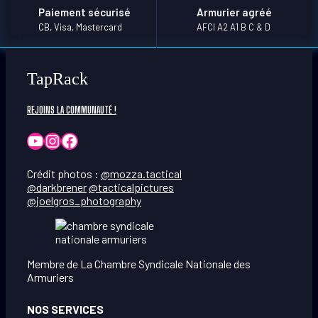
Paiement sécurisé
Armurier agréé
CB, Visa, Mastercard
AFCI A2 A1 B C & D
TapRack
REJOINS LA COMMUNAUTÉ !
YouTube
Instagram
Facebook
Crédit photos :
@mozza.tactical
@darkbrener
@tacticalpictures
@joelgros_photography
Membre de La Chambre Syndicale Nationale des
Armuriers
NOS SERVICES