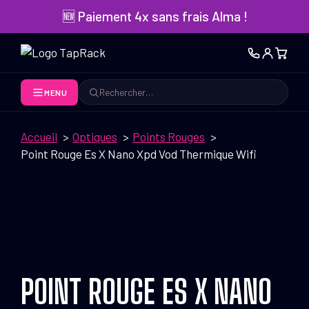
Aller
🆕 Paiement 4x sans frais Alma !
au
contenu
MENU
Rechercher
Accueil
Optiques
Points Rouges
Point Rouge Es X Nano Xpd Vod Thermique Wifi
POINT ROUGE ES X NANO