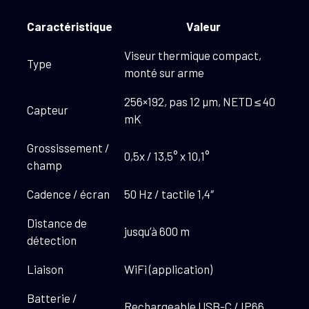
Caractéristique
Valeur
Viseur thermique compact,
Type
monté sur arme
256×192, pas 12 µm, NETD ≤ 40
Capteur
mK
Grossissement /
0,5x / 13,5° x 10,1°
champ
Cadence / écran
50 Hz / tactile 1,4″
Distance de
jusqu’à 600 m
détection
Liaison
WiFi (application)
Batterie /
Rechargeable USB-C / IP66