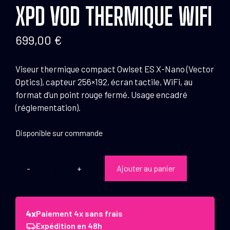
XPD VOD THERMIQUE WIFI
699,00
€
Viseur thermique compact Owlset ES X-Nano (Vector
Optics), capteur 256×192, écran tactile, WiFi, au
format d’un point rouge fermé. Usage encadré
(réglementation).
Disponible sur commande
Ajouter au panier
quantité
de
Point
Rouge
Paiement 4x sans frais
Es
Expédition en 48h