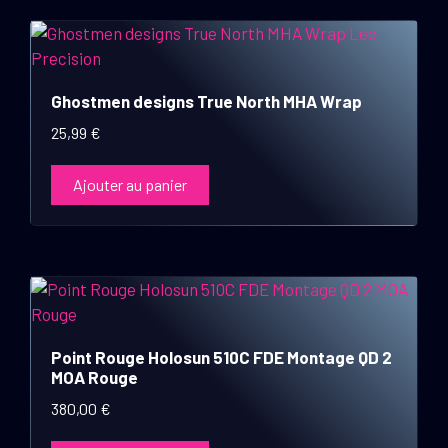
Ghostmen designs True North MHA Wrap
25,99
€
Ajouter au panier
Point Rouge Holosun 510C FDE Montage QD 2
MOA Rouge
380,00
€