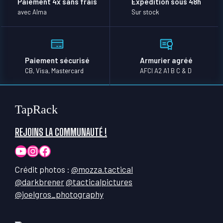
Paiement 4x sans frais
Expédition sous 48h
avec Alma
Sur stock
Paiement sécurisé
Armurier agréé
CB, Visa, Mastercard
AFCI A2 A1 B C & D
TapRack
REJOINS LA COMMUNAUTÉ !
YouTube
Instagram
Facebook
Crédit photos :
@mozza.tactical
@darkbrener
@tacticalpictures
@joelgros_photography