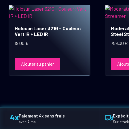
Holosun Laser 321G – Couleur:
Moderat
Vert IR + LED IR
Steel S
19,00
€
759,00
€
Ajouter au panier
Ajoute
Paiement 4x sans frais
Expédit
avec Alma
Sur stock