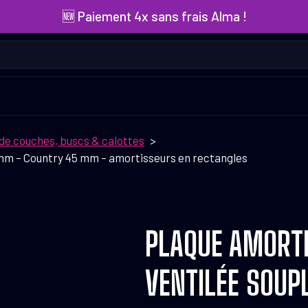
🆕 Paiement 4x sans frais Alma !
de couches, buscs & calottes
 mm – Country 45 mm – amortisseurs en rectangles
PLAQUE AMORT
VENTILÉE SOUP