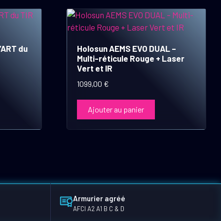
’ART du
Holosun AEMS EVO DUAL –
Multi-réticule Rouge + Laser
Vert et IR
1099,00
€
Ajouter au panier
Armurier agréé
AFCI A2 A1 B C & D