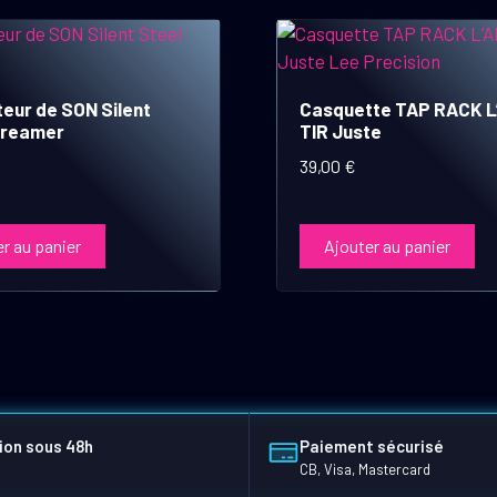
eur de SON Silent
Casquette TAP RACK L
treamer
TIR Juste
39,00
€
r au panier
Ajouter au panier
ion sous 48h
Paiement sécurisé
CB, Visa, Mastercard