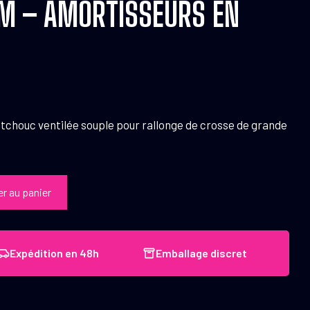
M – AMORTISSEURS EN
tchouc ventilée souple pour rallonge de crosse de grande
er au panier
Expédition en 48h
Emballage discret