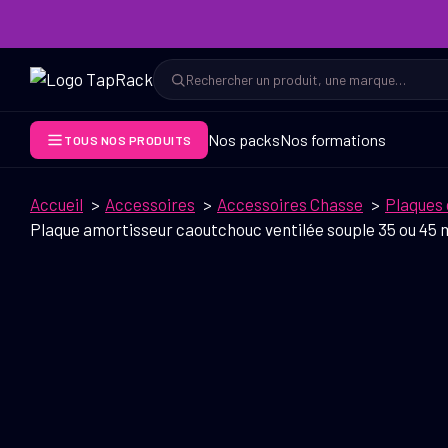
Aller
au
contenu
Rechercher
Rechercher
Nos packs
Nos formations
TOUS NOS PRODUITS
Accueil
Accessoires
Accessoires Chasse
Plaques 
Plaque amortisseur caoutchouc ventilée souple 35 ou 45