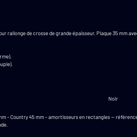
35
ou
45
mm
our rallonge de crosse de grande épaisseur. Plaque 35 mm ave
-
Country
45
rme).
mm
uple).
-
amortisseurs
en
rectangles
Noir
 mm – Country 45 mm – amortisseurs en rectangles — référen
nde.