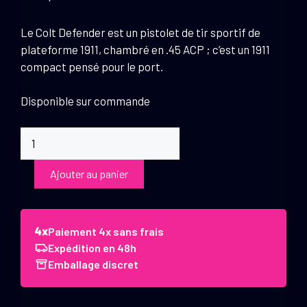
Le Colt Defender est un pistolet de tir sportif de
plateforme 1911, chambré en .45 ACP ; c’est un 1911
compact pensé pour le port.
Disponible sur commande
quantité
de
Pistolet
Ajouter au panier
Colt
Defender
.45
Paiement 4x sans frais
ACP
Expédition en 48h
3"
Emballage discret
FDE
Cerakote
Blued