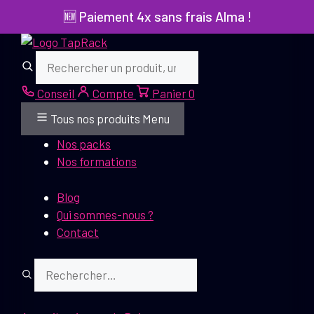
Aller
🆕 Paiement 4x sans frais Alma !
au
contenu
Rechercher
Rechercher
Conseil
Compte
Panier
0
Tous nos produits
Menu
Nos packs
Nos formations
Blog
Qui sommes-nous ?
Contact
Rechercher