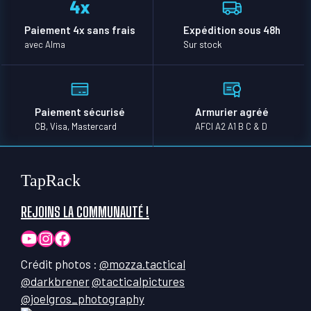
Paiement 4x sans frais
Expédition sous 48h
avec Alma
Sur stock
Paiement sécurisé
Armurier agréé
CB, Visa, Mastercard
AFCI A2 A1 B C & D
TapRack
REJOINS LA COMMUNAUTÉ !
YouTube
Instagram
Facebook
Crédit photos :
@mozza.tactical
@darkbrener
@tacticalpictures
@joelgros_photography