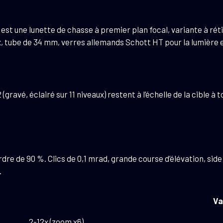
st une lunette de chasse à premier plan focal, variante à réti
, tube de 34 mm, verres allemands Schott HT pour la lumière e
gravé, éclairé sur 11 niveaux) restent à l’échelle de la cible 
e de 90 %. Clics de 0,1 mrad, grande course d’élévation, side fo
.
Va
2-12x (zoom x6)