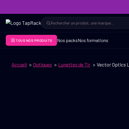
Aller
au
contenu
Rechercher
Rechercher
Nos packs
Nos formations
TOUS NOS PRODUITS
Accueil
Optiques
Lunettes de Tir
Vector Optics 