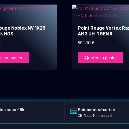
ouge Noblex NV 1X23
Point Rouge Vortex Ra
ck MOS
AMG UH-1 GEN II
€
899,00
€
er au panier
Ajouter au panier
ion sous 48h
Paiement sécurisé
CB, Visa, Mastercard