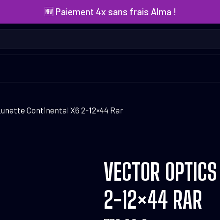
🆕 Paiement 4x sans frais Alma !
Lunette Continental X6 2-12×44 Rar
VECTOR OPTICS
2-12×44 RAR