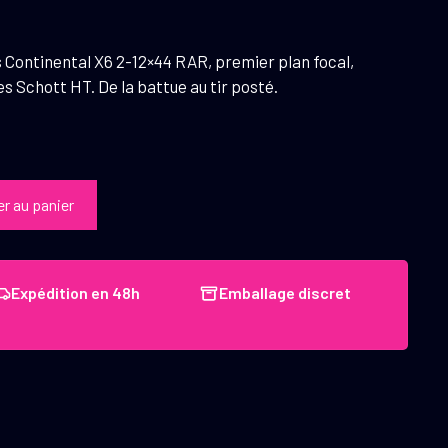
 Continental X6 2-12×44 RAR, premier plan focal,
s Schott HT. De la battue au tir posté.
er au panier
Expédition en 48h
Emballage discret