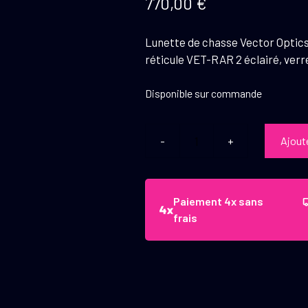
770,00
€
Lunette de chasse Vector Optics
réticule VET-RAR 2 éclairé, verre
Disponible sur commande
Ajout
quantité
de
Vector
Optics
Paiement 4x sans
Lunette
frais
Continental
X6
2-
12x44
Rar