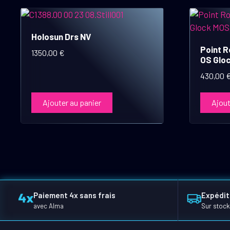
Holosun Drs NV
Point R
1350,00
€
OS Glo
430,00
Ajouter au panier
Ajout
Paiement 4x sans frais
Expédit
avec Alma
Sur stock