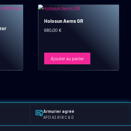
Holosun Aems GR
zor
680,00
€
Ajouter au panier
Armurier agréé
AFCI A2 A1 B C & D