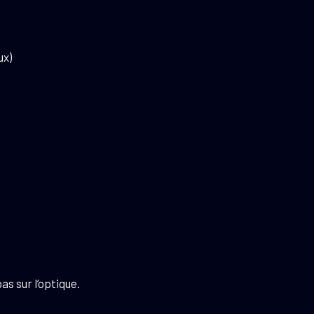
ux)
s sur l’optique.