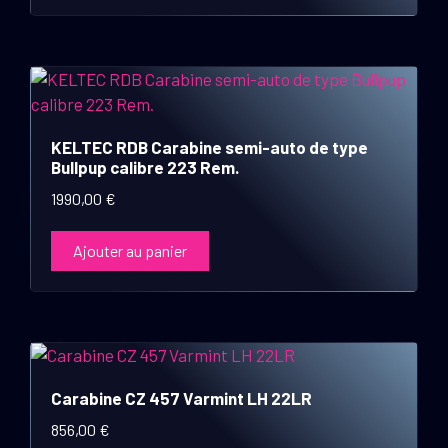
KELTEC RDB Carabine semi-auto de type
Bullpup calibre 223 Rem.
1990,00
€
Ajouter au panier
Carabine CZ 457 Varmint LH 22LR
856,00
€