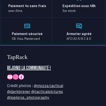
Paiement 4x sans frais
Expédition sous 48h
avec Alma
Sur stock
Paiement sécurisé
Armurier agréé
CB, Visa, Mastercard
AFCI A2 A1 B C & D
TapRack
REJOINS LA COMMUNAUTÉ !
YouTube
Instagram
Facebook
Crédit photos :
@mozza.tactical
@darkbrener
@tacticalpictures
@joelgros_photography