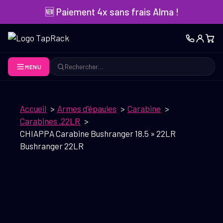
Aller
🆕 Paiement 4x sans frais Alma !
au
contenu
MENU
Rechercher
Accueil
Armes d'épaules
Carabine
Carabines .22LR
CHIAPPA Carabine Bushranger 18.5 » 22LR
Bushranger 22LR