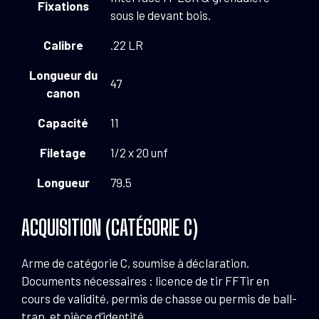
Fixations
sous le devant bois.
Calibre
.22 LR
Longueur du
47
canon
Capacité
11
Filetage
1/2 x 20 unf
Longueur
79.5
ACQUISITION (CATÉGORIE C)
Arme de catégorie C, soumise à déclaration.
Documents nécessaires : licence de tir FFTir en
cours de validité, permis de chasse ou permis de ball-
trap, et pièce d’identité.