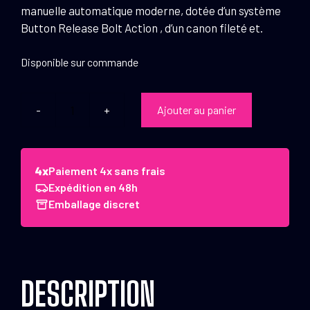
manuelle automatique moderne, dotée d’un système
Button Release Bolt Action , d’un canon fileté et.
Disponible sur commande
Ajouter au panier
quantité
de
CHIAPPA
Carabine
Paiement 4x sans frais
Bushranger
Expédition en 48h
18.5''
Emballage discret
22LR
Bushranger
22LR
DESCRIPTION